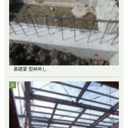
基礎梁 型枠外し
8